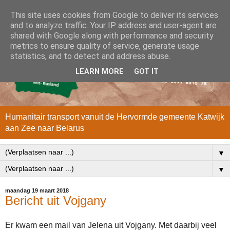
This site uses cookies from Google to deliver its services
and to analyze traffic. Your IP address and user-agent are
shared with Google along with performance and security
metrics to ensure quality of service, generate usage
statistics, and to detect and address abuse.
LEARN MORE
GOT IT
Humanitair transport vanuit de Hervormde gemeente Katwijk
aan Zee naar Belarus
▼
▼
maandag 19 maart 2018
Bericht uit Vojgany
Er kwam een mail van Jelena uit Vojgany. Met daarbij veel