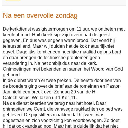
Na een overvolle zondag
De kerkdienst was gistermorgen om 11 uur. we ontbeten met
krentenbrood. Huib keek sip. Zijn overn had de geest
gegeven. En dus was er geen warm brood. Dat vond hij
teleurstellend. Maar wij duiden het de kok natuurlijkniet
euvel. Dagelijks komt er een heerlijke maaltijd op ons bord
en daar brengen de technische problemen geen
verandering in. Na het ontbijt dus naar de kerk.
Ontmoetingen met bekenden en samen het Woord van God
gehoord.
In de dienst waren er twee preken. De eerste door een van
de broeders ging over de brief aan de romeinen en Pastor
Jan hield een preek over Zondag 29 van de H.
Catechismus. We lazen uit 1 Kor. 11.
Na de dienst keerden we terug naar het hotel. Daar
ontmoetten we Gerrit, die vanwege rugklachten op bed was
gebleven. De pijnstillers maakten dat hij weer was
opgestaan en zich voorzichtig kon voortbewegen. Zo doet
hij dat ook vandaag nog. Maar het is duidelijk dat het niet