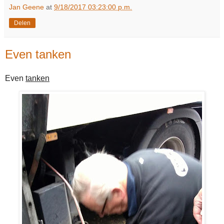
Jan Geene
at
9/18/2017 03:23:00 p.m.
Delen
Even tanken
Even
tanken