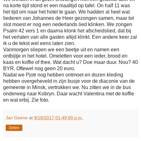
na korte tijd stond er een maaltijd op tafel. On half 11 was
het tijd om naar het hotel te gaan. We hadden al heel wat
liederen van Johannes de Heer gezongen samen, maar tot
slot moest er nog een nederlands lied klinken. We zongen
Psalm 42 vers 1 en daarna klonk het afscheidslied, dat bij
het verlaten van alle gasten altijd klinkt. Een andere keer zal
ik u de tekst wel eens laten zien.
Vanmorgen sliepen we een beetje uit en namen een
ontbijtje in het hotel. Omeletten voor een ieder, brood en
kaas en koffie of thee. Wat dacht u? Doe maar duur. Nou? 40
BYR. Oftewel nog geen 20 euro.
Nadat we Pjotr nog hebben ontmoet en dozen kleding
hebben overgeheveld in zijn busje voor de diaconie van de
gemeente in Minsk, vertrokken we. Nu zitten we in de bus
onderweg naar Kobryn. Daar wacht Valentina met de koffie
en wat erbij. Zie foto.
Jan Geene
at
9/18/2017 01:49:00 p.m.
Delen