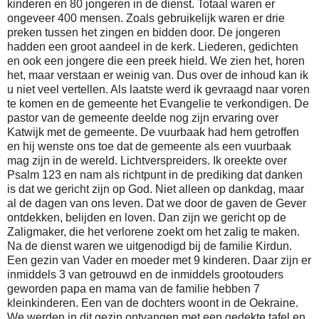
kinderen en 80 jongeren in de dienst. Totaal waren er
ongeveer 400 mensen. Zoals gebruikelijk waren er drie
preken tussen het zingen en bidden door. De jongeren
hadden een groot aandeel in de kerk. Liederen, gedichten
en ook een jongere die een preek hield. We zien het, horen
het, maar verstaan er weinig van. Dus over de inhoud kan ik
u niet veel vertellen. Als laatste werd ik gevraagd naar voren
te komen en de gemeente het Evangelie te verkondigen. De
pastor van de gemeente deelde nog zijn ervaring over
Katwijk met de gemeente. De vuurbaak had hem getroffen
en hij wenste ons toe dat de gemeente als een vuurbaak
mag zijn in de wereld. Lichtverspreiders. Ik oreekte over
Psalm 123 en nam als richtpunt in de prediking dat danken
is dat we gericht zijn op God. Niet alleen op dankdag, maar
al de dagen van ons leven. Dat we door de gaven de Gever
ontdekken, belijden en loven. Dan zijn we gericht op de
Zaligmaker, die het verlorene zoekt om het zalig te maken.
Na de dienst waren we uitgenodigd bij de familie Kirdun.
Een gezin van Vader en moeder met 9 kinderen. Daar zijn er
inmiddels 3 van getrouwd en de inmiddels grootouders
geworden papa en mama van de familie hebben 7
kleinkinderen. Een van de dochters woont in de Oekraine.
We werden in dit gezin ontvangen met een gedekte tafel en