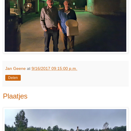
Jan Geene
at
9/16/2017 09:15:00 p.m.
Delen
Plaatjes