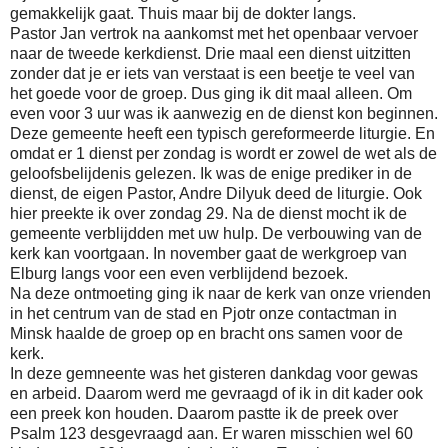
gemakkelijk gaat. Thuis maar bij de dokter langs.
Pastor Jan vertrok na aankomst met het openbaar vervoer
naar de tweede kerkdienst. Drie maal een dienst uitzitten
zonder dat je er iets van verstaat is een beetje te veel van
het goede voor de groep. Dus ging ik dit maal alleen. Om
even voor 3 uur was ik aanwezig en de dienst kon beginnen.
Deze gemeente heeft een typisch gereformeerde liturgie. En
omdat er 1 dienst per zondag is wordt er zowel de wet als de
geloofsbelijdenis gelezen. Ik was de enige prediker in de
dienst, de eigen Pastor, Andre Dilyuk deed de liturgie. Ook
hier preekte ik over zondag 29. Na de dienst mocht ik de
gemeente verblijdden met uw hulp. De verbouwing van de
kerk kan voortgaan. In november gaat de werkgroep van
Elburg langs voor een even verblijdend bezoek.
Na deze ontmoeting ging ik naar de kerk van onze vrienden
in het centrum van de stad en Pjotr onze contactman in
Minsk haalde de groep op en bracht ons samen voor de
kerk.
In deze gemneente was het gisteren dankdag voor gewas
en arbeid. Daarom werd me gevraagd of ik in dit kader ook
een preek kon houden. Daarom pastte ik de preek over
Psalm 123 desgevraagd aan. Er waren misschien wel 60