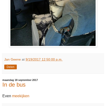
Jan Geene
at
9/19/2017 12:50:00 p.m.
Delen
maandag 18 september 2017
In de bus
Even
meekijken