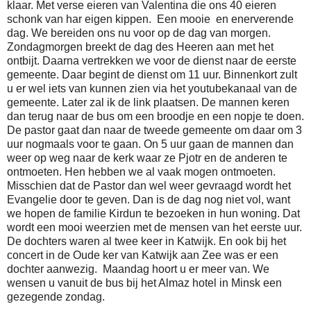
klaar. Met verse eieren van Valentina die ons 40 eieren
schonk van har eigen kippen. Een mooie en enerverende
dag. We bereiden ons nu voor op de dag van morgen.
Zondagmorgen breekt de dag des Heeren aan met het
ontbijt. Daarna vertrekken we voor de dienst naar de eerste
gemeente. Daar begint de dienst om 11 uur. Binnenkort zult
u er wel iets van kunnen zien via het youtubekanaal van de
gemeente. Later zal ik de link plaatsen. De mannen keren
dan terug naar de bus om een broodje en een nopje te doen.
De pastor gaat dan naar de tweede gemeente om daar om 3
uur nogmaals voor te gaan. On 5 uur gaan de mannen dan
weer op weg naar de kerk waar ze Pjotr en de anderen te
ontmoeten. Hen hebben we al vaak mogen ontmoeten.
Misschien dat de Pastor dan wel weer gevraagd wordt het
Evangelie door te geven. Dan is de dag nog niet vol, want
we hopen de familie Kirdun te bezoeken in hun woning. Dat
wordt een mooi weerzien met de mensen van het eerste uur.
De dochters waren al twee keer in Katwijk. En ook bij het
concert in de Oude ker van Katwijk aan Zee was er een
dochter aanwezig. Maandag hoort u er meer van. We
wensen u vanuit de bus bij het Almaz hotel in Minsk een
gezegende zondag.