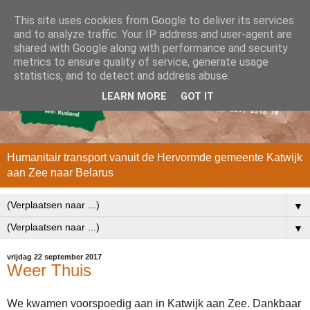
This site uses cookies from Google to deliver its services
and to analyze traffic. Your IP address and user-agent are
shared with Google along with performance and security
metrics to ensure quality of service, generate usage
statistics, and to detect and address abuse.
LEARN MORE
GOT IT
Humanitair transport vanuit de Hervormde gemeente Katwijk
aan Zee naar Belarus
▼
▼
vrijdag 22 september 2017
Weer Thuis
We kwamen voorspoedig aan in Katwijk aan Zee. Dankbaar