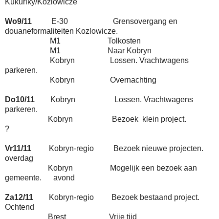
Kukuriky/Kozlowicze
Wo9/11
E-30 Grensovergang en
douaneformaliteiten Kozlowicze.
M1 Tolkosten
M1 Naar Kobryn
Kobryn Lossen. Vrachtwagens
parkeren.
Kobryn Overnachting
Do10/11
Kobryn Lossen. Vrachtwagens
parkeren.
Kobryn Bezoek klein project.
?
Vr11/11
Kobryn-regio Bezoek nieuwe projecten.
overdag
Kobryn Mogelijk een bezoek aan
gemeente. avond
Za12/11
Kobryn-regio Bezoek bestaand project.
Ochtend
Brest Vrije tijd