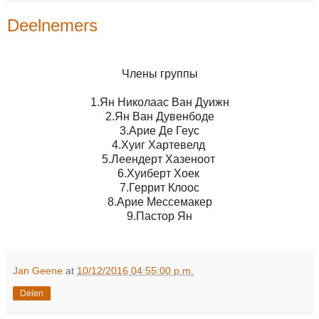
Deelnemers
Члены группы
1.Ян Николаас Ван Дуижн
2.Ян Ван Дувенбоде
3.Арие Де Геус
4.Хуиг Хартевелд
5.Леендерт Хазеноот
6.Хуиберт Хоек
7.Геррит Клоос
8.Арие Мессемакер
9.Пастор Ян
Jan Geene
at
10/12/2016 04:55:00 p.m.
Delen