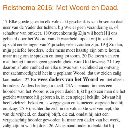
Reisthema 2016: Met Woord en Daad.
17 Elke goede gave en elk volmaakt geschenk is van boven en daalt
neer van de Vader der lichten, bij Wie er geen verandering is, of
schaduw van omkeer. 18Overeenkomstig Zijn wil heeft Hij ons
gebaard door het Woord van de waarheid, opdat wij in zeker
opzicht eerstelingen van Zijn schepselen zouden zijn. 19 ¶ Zo dan,
mijn geliefde broeders, ieder mens moet haastig zijn om te horen,
maar traag om te spreken en traag tot toorn. 20 De toorn van een
man brengt immers geen gerechtigheid voor God teweeg. 21 Leg
daarom af alle vuilheid en elke uitwas van slechtheid en ontvang
met zachtmoedigheid het in u geplante Woord, dat uw zielen zalig
wees daders van het Woord
kan maken. 22 En
en niet alleen
hoorders. Anders bedriegt u uzelf. 23Als iemand immers een
hoorder van het Woord is en geen dader, lijkt hij op een man die het
gezicht waarmee hij geboren is, in een spiegel bekijkt, 24want hij
heeft zichzelf bekeken, is weggegaan en is meteen vergeten hoe hij
eruitzag. 25 Hij echter die zich in de volmaakte wet verdiept, die
van de vrijheid, en daarbij blijft, die zal, omdat hij niet een
vergeetachtig hoorder geworden is, maar een dader van het werk,
zalig zijn in wat hij doet. 26 Als iemand onder u denkt dat hij