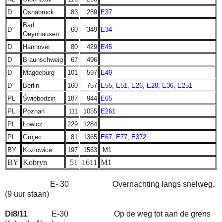
D
Osnabrück
83
289
E37
Bad
D
60
349
E34
Oeynhausen
D
Hannover
80
429
E45
D
Braunschweig
67
496
D
Magdeburg
101
597
E49
D
Berlin
160
757
E55
,
E51
,
E26
,
E28
,
E36
,
E251
PL
Świebodzin
187
944
E65
PL
Poznań
111
1055
E261
PL
Łowicz
229
1284
PL
Grójec
81
1365
E67
,
E77
,
E372
BY
Kozlowice
197
1563
M1
BY
Kobryn
51
1611
M1
E- 30 Overnachting langs snelweg.
(9 uur staan)
Di8/11
E-30 Op de weg tot aan de grens