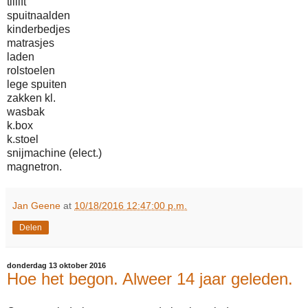
tillift
spuitnaalden
kinderbedjes
matrasjes
laden
rolstoelen
lege spuiten
zakken kl.
wasbak
k.box
k.stoel
snijmachine (elect.)
magnetron.
Jan Geene
at
10/18/2016 12:47:00 p.m.
Delen
donderdag 13 oktober 2016
Hoe het begon. Alweer 14 jaar geleden.