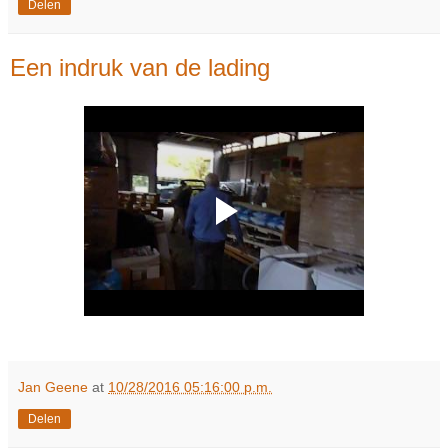
Delen
Een indruk van de lading
Jan Geene
at
10/28/2016 05:16:00 p.m.
Delen