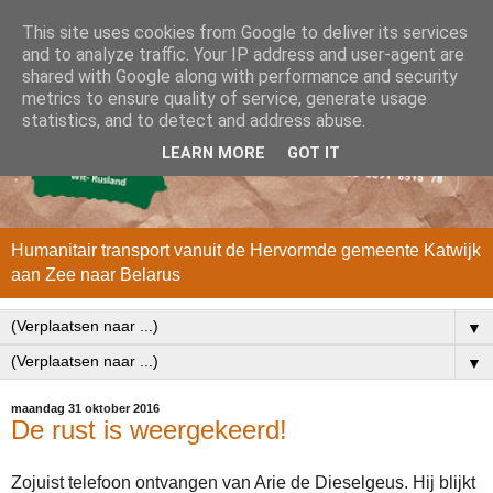
This site uses cookies from Google to deliver its services
and to analyze traffic. Your IP address and user-agent are
shared with Google along with performance and security
metrics to ensure quality of service, generate usage
statistics, and to detect and address abuse.
LEARN MORE
GOT IT
Humanitair transport vanuit de Hervormde gemeente Katwijk
aan Zee naar Belarus
▼
▼
maandag 31 oktober 2016
De rust is weergekeerd!
Zojuist telefoon ontvangen van Arie de Dieselgeus. Hij blijkt