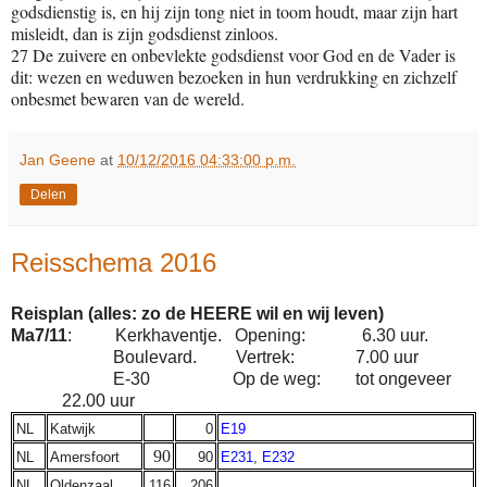
godsdienstig is, en hij zijn tong niet in toom houdt, maar zijn hart
misleidt, dan is zijn godsdienst zinloos.
27 De zuivere en onbevlekte godsdienst voor God en de Vader is
dit: wezen en weduwen bezoeken in hun verdrukking en zichzelf
onbesmet bewaren van de wereld.
Jan Geene
at
10/12/2016 04:33:00 p.m.
Delen
Reisschema 2016
Reisplan (alles: zo de HEERE wil en wij leven)
Ma7/11
: Kerkhaventje. Opening: 6.30 uur.
Boulevard. Vertrek: 7.00 uur
E-30 Op de weg: tot ongeveer
22.00 uur
NL
Katwijk
0
E19
90
NL
Amersfoort
90
E231
,
E232
NL
Oldenzaal
116
206