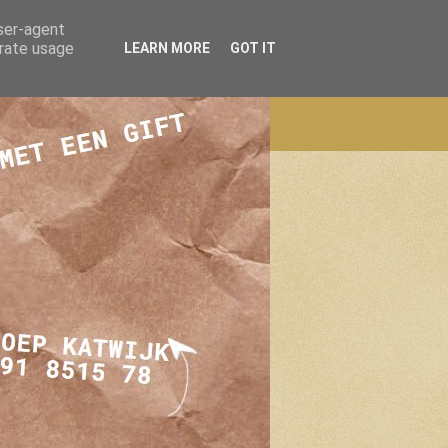
user-agent
erate usage
LEARN MORE
GOT IT