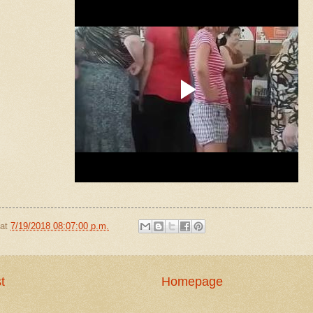
at
7/19/2018 08:07:00 p.m.
t
Homepage