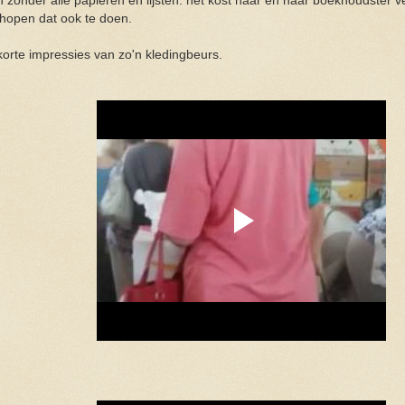
 zonder alle papieren en lijsten. het kost haar en haar boekhoudster 
j hopen dat ook te doen.
korte impressies van zo'n kledingbeurs.