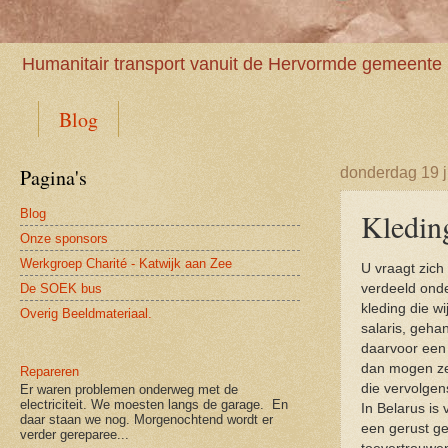
Humanitair transport vanuit de Hervormde gemeente 
Blog
Pagina's
donderdag 19 j
Blog
Kledin
Onze sponsors
Werkgroep Charité - Katwijk aan Zee
U vraagt zich
De SOEK bus
verdeeld ond
kleding die w
Overig Beeldmateriaal.
salaris, geha
daarvoor een
dan mogen ze 
Repareren
die vervolgen
Er waren problemen onderweg met de
electriciteit. We moesten langs de garage. En
In Belarus is
daar staan we nog. Morgenochtend wordt er
een gerust ge
verder gereparee...