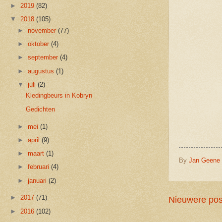
►
2019
(82)
▼
2018
(105)
►
november
(77)
►
oktober
(4)
►
september
(4)
►
augustus
(1)
▼
juli
(2)
Kledingbeurs in Kobryn
Gedichten
►
mei
(1)
►
april
(9)
►
maart
(1)
By
Jan Geene
►
februari
(4)
►
januari
(2)
►
2017
(71)
Nieuwere pos
►
2016
(102)