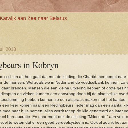
Katwijk aan Zee naar Belarus
uli 2018
gbeurs in Kobryn
 misschien af, hoe gaat dat met de kleding die Charité meeneemt naar 
er de mensen. Wel zoals we in Nederland de voedselbank kennen, zo v
ij daar brengen. Mensen die een kleine uitkering hebben of grote gezi
ndicapten en zieken kunnen een aanvraag doen bij de plaatselijke over
 toestemming hebben kunnen ze een afspraak maken met het kantoor 
een keer komen naar een kledingbeurs. ieder mag dan een aantal kilo
s mee naar huis nemen. alles wordt tot op de kilo genoteerd en later v
 veel bureaucratie. En daar moet ook de stichting "Miloserde" aan voldo
voel te weten dat er een goed verdeelsysteem is. Ook al zou ik het aan