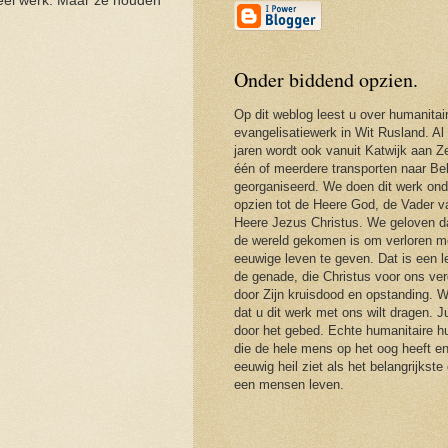
veel werk. Maar ze houden
Onder biddend opzien.
Op dit weblog leest u over humanitai
evangelisatiewerk in Wit Rusland. Al
jaren wordt ook vanuit Katwijk aan Ze
één of meerdere transporten naar Be
georganiseerd. We doen dit werk ond
opzien tot de Heere God, de Vader 
Heere Jezus Christus. We geloven d
de wereld gekomen is om verloren m
eeuwige leven te geven. Dat is een 
de genade, die Christus voor ons ver
door Zijn kruisdood en opstanding. 
dat u dit werk met ons wilt dragen. J
door het gebed. Echte humanitaire hu
die de hele mens op het oog heeft en
eeuwig heil ziet als het belangrijkste
een mensen leven.