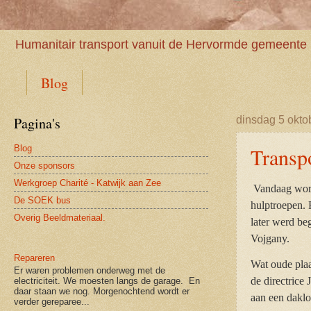
Humanitair transport vanuit de Hervormde gemeente 
Blog
Pagina's
dinsdag 5 okto
Blog
Transp
Onze sponsors
Werkgroep Charité - Katwijk aan Zee
Vandaag wor
De SOEK bus
hulptroepen. 
Overig Beeldmateriaal.
later werd be
Vojgany.
Repareren
Wat oude plaa
Er waren problemen onderweg met de
de directrice
electriciteit. We moesten langs de garage. En
daar staan we nog. Morgenochtend wordt er
aan een dakl
verder gereparee...