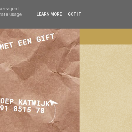
user-agent
erate usage
LEARN MORE
GOT IT