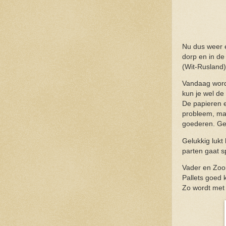
Nu dus weer e
dorp en in de
(Wit-Rusland).
Vandaag wordt 
kun je wel de 
De papieren e
probleem, maa
goederen. Ger
Gelukkig lukt
parten gaat s
Vader en Zoo
Pallets goed 
Zo wordt met 