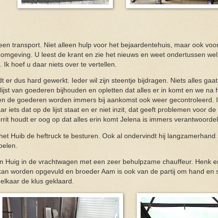
en transport. Niet alleen hulp voor het bejaardentehuis, maar ook vo
 omgeving. U leest de krant en zie het nieuws en weet ondertussen wel
 Ik hoef u daar niets over te vertellen.
er dus hard gewerkt. Ieder wil zijn steentje bijdragen. Niets alles gaat,
lijst van goederen bijhouden en opletten dat alles er in komt en we na h
n de goederen worden immers bij aankomst ook weer gecontroleerd. Iet
r iets dat op de lijst staat en er niet inzit, dat geeft problemen voor d
rit houdt er oog op dat alles erin komt Jelena is immers verantwoordel
 het Huib de heftruck te besturen. Ook al ondervindt hij langzamerhand s
pelen.
n Huig in de vrachtwagen met een zeer behulpzame chauffeur. Henk en
kan worden opgevuld en broeder Aam is ook van de partij om hand en s
elkaar de klus geklaard.