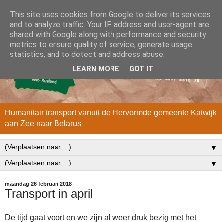
This site uses cookies from Google to deliver its services
and to analyze traffic. Your IP address and user-agent are
shared with Google along with performance and security
metrics to ensure quality of service, generate usage
statistics, and to detect and address abuse.
LEARN MORE
GOT IT
Humanitair transport vanuit de Hervormde gemeente Katwijk
aan Zee naar Belarus
▼
▼
maandag 26 februari 2018
Transport in april
De tijd gaat voort en we zijn al weer druk bezig met het