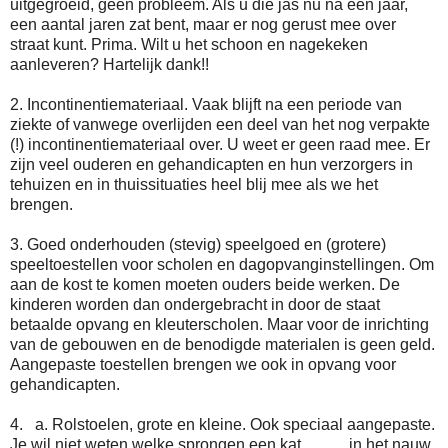
uitgegroeid, geen probleem. Als u die jas nu na een jaar,
een aantal jaren zat bent, maar er nog gerust mee over
straat kunt. Prima. Wilt u het schoon en nagekeken
aanleveren? Hartelijk dank!!
2. Incontinentiemateriaal. Vaak blijft na een periode van
ziekte of vanwege overlijden een deel van het nog verpakte
(!) incontinentiemateriaal over. U weet er geen raad mee. Er
zijn veel ouderen en gehandicapten en hun verzorgers in
tehuizen en in thuissituaties heel blij mee als we het
brengen.
3. Goed onderhouden (stevig) speelgoed en (grotere)
speeltoestellen voor scholen en dagopvanginstellingen. Om
aan de kost te komen moeten ouders beide werken. De
kinderen worden dan ondergebracht in door de staat
betaalde opvang en kleuterscholen. Maar voor de inrichting
van de gebouwen en de benodigde materialen is geen geld.
Aangepaste toestellen brengen we ook in opvang voor
gehandicapten.
4. a. Rolstoelen, grote en kleine. Ook speciaal aangepaste.
Je wil niet weten welke sprongen een kat in het nauw