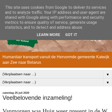
This site uses cookies from Google to deliver its services
and to analyze traffic. Your IP address and user-agent are
shared with Google along with performance and security
metrics to ensure quality of service, generate usage
statistics, and to detect and address abuse.
LEARN MORE
GOT IT
Humanitair transport vanuit de Hervormde gemeente Katwijk
aan Zee naar Belarus
▼
▼
zaterdag 25 juli 2020
Veelbelovende inzameling!
Vanmorgen was Huig weer present in de W.