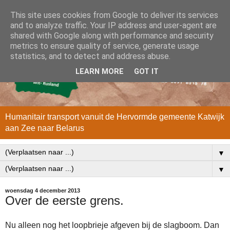
This site uses cookies from Google to deliver its services
and to analyze traffic. Your IP address and user-agent are
shared with Google along with performance and security
metrics to ensure quality of service, generate usage
statistics, and to detect and address abuse.
LEARN MORE
GOT IT
Humanitair transport vanuit de Hervormde gemeente Katwijk
aan Zee naar Belarus
▼
▼
woensdag 4 december 2013
Over de eerste grens.
Nu alleen nog het loopbrieje afgeven bij de slagboom. Dan