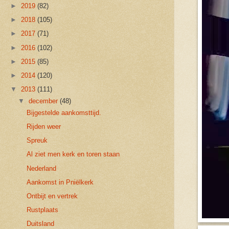
►
2019
(82)
►
2018
(105)
►
2017
(71)
►
2016
(102)
►
2015
(85)
►
2014
(120)
▼
2013
(111)
▼
december
(48)
Bijgestelde aankomsttijd.
Rijden weer
Spreuk
Al ziet men kerk en toren staan
Nederland
Aankomst in Pniëlkerk
Ontbijt en vertrek
Rustplaats
Duitsland