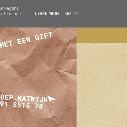
user-agent
erate usage
LEARN MORE
GOT IT