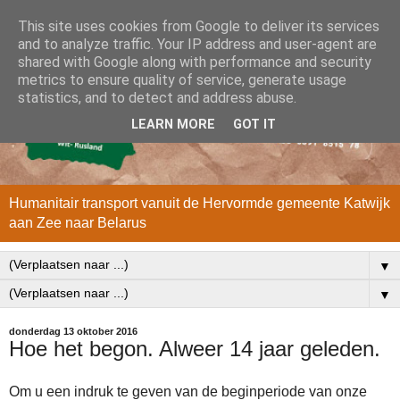
This site uses cookies from Google to deliver its services
and to analyze traffic. Your IP address and user-agent are
shared with Google along with performance and security
metrics to ensure quality of service, generate usage
statistics, and to detect and address abuse.
LEARN MORE
GOT IT
Humanitair transport vanuit de Hervormde gemeente Katwijk
aan Zee naar Belarus
▼
▼
donderdag 13 oktober 2016
Hoe het begon. Alweer 14 jaar geleden.
Om u een indruk te geven van de beginperiode van onze