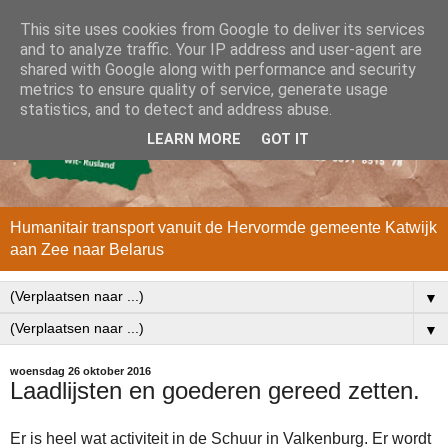
This site uses cookies from Google to deliver its services
and to analyze traffic. Your IP address and user-agent are
shared with Google along with performance and security
metrics to ensure quality of service, generate usage
statistics, and to detect and address abuse.
LEARN MORE
GOT IT
Humanitair transport vanuit de Hervormde gemeente Katwijk
aan Zee naar Belarus
▼
▼
woensdag 26 oktober 2016
Laadlijsten en goederen gereed zetten.
Er is heel wat activiteit in de Schuur in Valkenburg. Er wordt