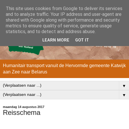
This site uses cookies from Google to deliver its services
and to analyze traffic. Your IP address and user-agent are
shared with Google along with performance and security
metrics to ensure quality of service, generate usage
statistics, and to detect and address abuse.
LEARN MORE
GOT IT
Humanitair transport vanuit de Hervormde gemeente Katwijk
aan Zee naar Belarus
▼
▼
maandag 14 augustus 2017
Reisschema