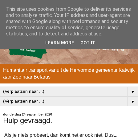
This site uses cookies from Google to deliver its services
and to analyze traffic. Your IP address and user-agent are
shared with Google along with performance and security
metrics to ensure quality of service, generate usage
statistics, and to detect and address abuse.
LEARN MORE
GOT IT
Humanitair transport vanuit de Hervormde gemeente Katwijk
aan Zee naar Belarus
▼
▼
donderdag 24 september 2020
Hulp gevraagd.
Als je niets probeert, dan komt het er ook niet. Dus...