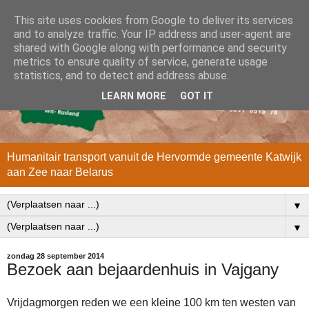
This site uses cookies from Google to deliver its services
and to analyze traffic. Your IP address and user-agent are
shared with Google along with performance and security
metrics to ensure quality of service, generate usage
statistics, and to detect and address abuse.
LEARN MORE
GOT IT
Humanitair transport vanuit de Hervormde gemeente Katwijk
aan Zee naar Belarus
▼
▼
zondag 28 september 2014
Bezoek aan bejaardenhuis in Vajgany
Vrijdagmorgen reden we een kleine 100 km ten westen van