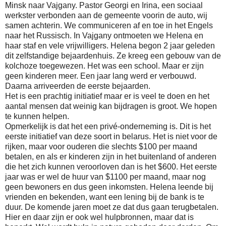
Minsk naar Vajgany. Pastor Georgi en Irina, een sociaal
werkster verbonden aan de gemeente voorin de auto, wij
samen achterin. We communiceren af en toe in het Engels
naar het Russisch. In Vajgany ontmoeten we Helena en
haar staf en vele vrijwilligers. Helena begon 2 jaar geleden
dit zelfstandige bejaardenhuis. Ze kreeg een gebouw van de
kolchoze toegewezen. Het was een school. Maar er zijn
geen kinderen meer. Een jaar lang werd er verbouwd.
Daarna arriveerden de eerste bejaarden.
Het is een prachtig initiatief maar er is veel te doen en het
aantal mensen dat weinig kan bijdragen is groot. We hopen
te kunnen helpen.
Opmerkelijk is dat het een privé-onderneming is. Dit is het
eerste initiatief van deze soort in belarus. Het is niet voor de
rijken, maar voor ouderen die slechts $100 per maand
betalen, en als er kinderen zijn in het buitenland of anderen
die het zich kunnen veroorloven dan is het $600. Het eerste
jaar was er wel de huur van $1100 per maand, maar nog
geen bewoners en dus geen inkomsten. Helena leende bij
vrienden en bekenden, want een lening bij de bank is te
duur. De komende jaren moet ze dat dus gaan terugbetalen.
Hier en daar zijn er ook wel hulpbronnen, maar dat is