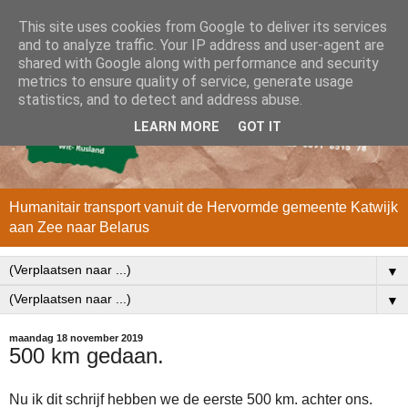
This site uses cookies from Google to deliver its services
and to analyze traffic. Your IP address and user-agent are
shared with Google along with performance and security
metrics to ensure quality of service, generate usage
statistics, and to detect and address abuse.
LEARN MORE
GOT IT
Humanitair transport vanuit de Hervormde gemeente Katwijk
aan Zee naar Belarus
▼
▼
maandag 18 november 2019
500 km gedaan.
Nu ik dit schrijf hebben we de eerste 500 km. achter ons.