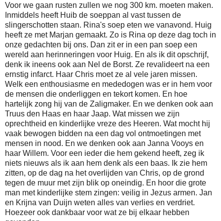
Voor we gaan rusten zullen we nog 300 km. moeten maken.
Inmiddels heeft Huib de soeppan al vast tussen de
slingerschotten staan. Rina's soep eten we vanavond. Huig
heeft ze met Marjan gemaakt. Zo is Rina op deze dag toch in
onze gedachten bij ons. Dan zit er in een pan soep een
wereld aan herinneringen voor Huig. En als ik dit opschrijf,
denk ik ineens ook aan Nel de Borst. Ze revalideert na een
ernstig infarct. Haar Chris moet ze al vele jaren missen.
Welk een enthousiasme en mededogen was er in hem voor
de mensen die onderliggen en tekort komen. En hoe
hartelijk zong hij van de Zaligmaker. En we denken ook aan
Truus den Haas en haar Jaap. Wat missen we zijn
oprechtheid en kinderlijke vreze des Heeren. Wat mocht hij
vaak bewogen bidden na een dag vol ontmoetingen met
mensen in nood. En we denken ook aan Janna Vooys en
haar Willem. Voor een ieder die hem gekend heeft, zeg ik
niets nieuws als ik aan hem denk als een baas. Ik zie hem
zitten, op de dag na het overlijden van Chris, op de grond
tegen de muur met zijn blik op oneindig. En hoor die grote
man met kinderlijke stem zingen: veilig in Jezus armen. Jan
en Krijna van Duijn weten alles van verlies en verdriet.
Hoezeer ook dankbaar voor wat ze bij elkaar hebben