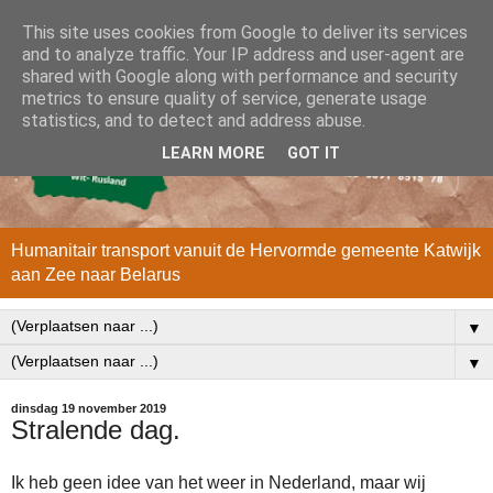
This site uses cookies from Google to deliver its services
and to analyze traffic. Your IP address and user-agent are
shared with Google along with performance and security
metrics to ensure quality of service, generate usage
statistics, and to detect and address abuse.
LEARN MORE
GOT IT
Humanitair transport vanuit de Hervormde gemeente Katwijk
aan Zee naar Belarus
▼
▼
dinsdag 19 november 2019
Stralende dag.
Ik heb geen idee van het weer in Nederland, maar wij