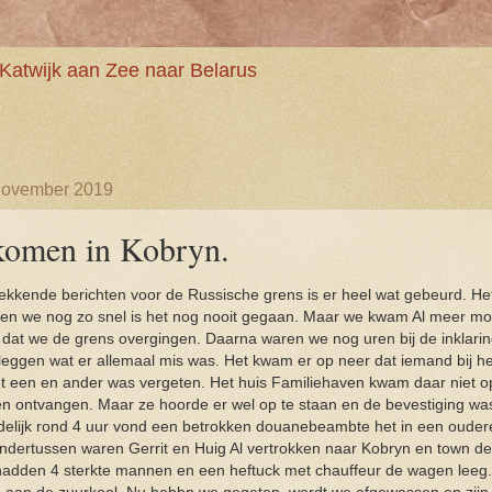
Katwijk aan Zee naar Belarus
november 2019
omen in Kobryn.
kkende berichten voor de Russische grens is er heel wat gebeurd. Het
en we nog zo snel is het nog nooit gegaan. Maar we kwam Al meer moei
r dat we de grens overgingen. Daarna waren we nog uren bij de inklarin
leggen wat er allemaal mis was. Het kwam er op neer dat iemand bij he
et een en ander was vergeten. Het huis Familiehaven kwam daar niet 
n ontvangen. Maar ze hoorde er wel op te staan en de bevestiging w
ndelijk rond 4 uur vond een betrokken douanebeambte het in een oudere
ndertussen waren Gerrit en Huig Al vertrokken naar Kobryn en town d
dden 4 sterkte mannen en een heftuck met chauffeur de wagen leeg. 