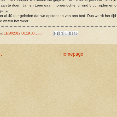
 aan de zuurkool. Nu hebbn we gegeten, wordt we afgewassen en zijn 
aan te doen. Jan en Leen gaan morgenochtend rond 5 uur rijden en d
gany.
het al 40 uur geleden dat we opstonden van ons bed. Dus wordt het tijd 
e weten het weer.
at
11/20/2019 08:19:00 p.m.
t
Homepage