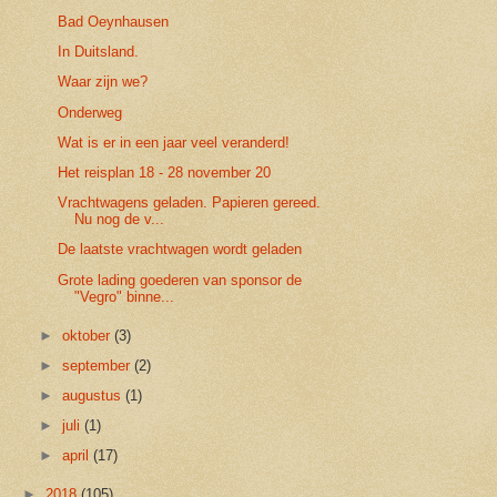
Bad Oeynhausen
In Duitsland.
Waar zijn we?
Onderweg
Wat is er in een jaar veel veranderd!
Het reisplan 18 - 28 november 20
Vrachtwagens geladen. Papieren gereed.
Nu nog de v...
De laatste vrachtwagen wordt geladen
Grote lading goederen van sponsor de
"Vegro" binne...
►
oktober
(3)
►
september
(2)
►
augustus
(1)
►
juli
(1)
►
april
(17)
►
2018
(105)