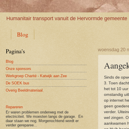
Humanitair transport vanuit de Hervormde gemeente 
Blog
Pagina's
woensdag 20 
Blog
Aangek
Onze sponsors
Werkgroep Charité - Katwijk aan Zee
Sinds de opwe
De SOEK bus
3. Toen dacht
het tot 10 uu
Overig Beeldmateriaal.
omstandig uit
op internet h
geen goedere
Repareren
verder. Uitei
Er waren problemen onderweg met de
electriciteit. We moesten langs de garage. En
wel zingen. O
daar staan we nog. Morgenochtend wordt er
aankwamen ha
verder gereparee...