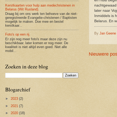
en Huib begin
Kerstkaarten voor hulp aan medechristenen in
nachtgewaad 
Belarus (Wit Rusland).
later naar Voj
Draag bij om ons werk ten behoeve van de niet-
Inmiddels is 
geregistreerde Evangelie-christenen / Baptisten
Belarus. En w
mogelijk te maken. Doe mee en bestel
kerstkaar...
By
Jan Geene
Foto's op een rij.
Er zijn nog meer foto's maar deze zijn nu
beschikbaar. later komen er nog meer. De
kwaliteit is niet altijd even goed. Niet alle
mobil...
Nieuwere pos
Zoeken in deze blog
Blogarchief
►
2023
(2)
►
2021
(7)
►
2020
(18)