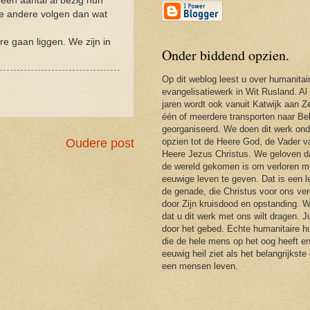
een aantal al bezig hun
e andere volgen dan wat
re gaan liggen. We zijn in
Onder biddend opzien.
Op dit weblog leest u over humanitai
evangelisatiewerk in Wit Rusland. Al
jaren wordt ook vanuit Katwijk aan Ze
één of meerdere transporten naar Be
georganiseerd. We doen dit werk ond
opzien tot de Heere God, de Vader 
Oudere post
Heere Jezus Christus. We geloven d
de wereld gekomen is om verloren m
eeuwige leven te geven. Dat is een 
de genade, die Christus voor ons ver
door Zijn kruisdood en opstanding. 
dat u dit werk met ons wilt dragen. J
door het gebed. Echte humanitaire hu
die de hele mens op het oog heeft en
eeuwig heil ziet als het belangrijkste
een mensen leven.