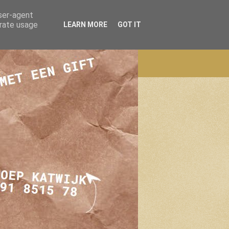
user-agent
erate usage
LEARN MORE
GOT IT