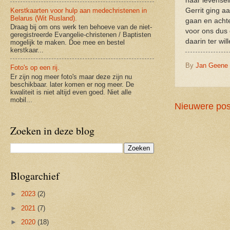
haar levensei
Kerstkaarten voor hulp aan medechristenen in
Gerrit ging a
Belarus (Wit Rusland).
gaan en achte
Draag bij om ons werk ten behoeve van de niet-
voor ons dus
geregistreerde Evangelie-christenen / Baptisten
daarin ter will
mogelijk te maken. Doe mee en bestel
kerstkaar...
By
Jan Geene
Foto's op een rij.
Er zijn nog meer foto's maar deze zijn nu
beschikbaar. later komen er nog meer. De
kwaliteit is niet altijd even goed. Niet alle
mobil...
Nieuwere pos
Zoeken in deze blog
Blogarchief
►
2023
(2)
►
2021
(7)
►
2020
(18)