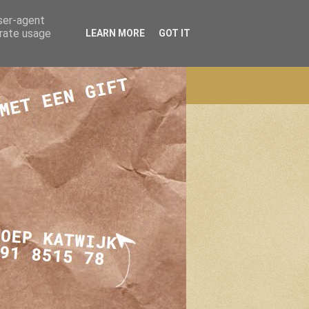
user-agent
erate usage
LEARN MORE
GOT IT