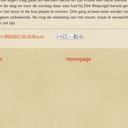
nde tegen mag gaan en wensen Jacob en zijn vrouw van harte sterkte.
an de slag en voor de zondag daar was had hij Dirk Meijvogel bereid 
r het stuur in de bus plaats te nemen. Dirk ging al twee keer eerder m
 geen onbekende. Nu nog de wisseling van het visum, maar ik verwac
e zal zijn.
at
9/04/2017 02:24:00 p.m.
t
Homepage