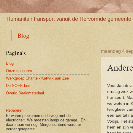
Humanitair transport vanuit de Hervormde gemeente 
Blog
Pagina's
maandag 4 sep
Blog
Andere
Onze sponsors
Werkgroep Charité - Katwijk aan Zee
De SOEK bus
Voor Jacob va
ernstig ziek 
Overig Beeldmateriaal.
transport. Ma
we weten in K
terugkeer van
Repareren
een aantal na
Er waren problemen onderweg met de
electriciteit. We moesten langs de garage. En
Vooijs. Het s
daar staan we nog. Morgenochtend wordt er
hem en zijn v
verder gereparee...