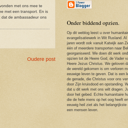
gevonden met ons mee te
ee met een transport. En is
ht dat de ambassadeur ons
Onder biddend opzien.
Op dit weblog leest u over humanitai
evangelisatiewerk in Wit Rusland. Al
jaren wordt ook vanuit Katwijk aan Ze
één of meerdere transporten naar Be
georganiseerd. We doen dit werk ond
opzien tot de Heere God, de Vader 
Oudere post
Heere Jezus Christus. We geloven d
de wereld gekomen is om verloren m
eeuwige leven te geven. Dat is een 
de genade, die Christus voor ons ver
door Zijn kruisdood en opstanding. 
dat u dit werk met ons wilt dragen. J
door het gebed. Echte humanitaire hu
die de hele mens op het oog heeft en
eeuwig heil ziet als het belangrijkste
een mensen leven.