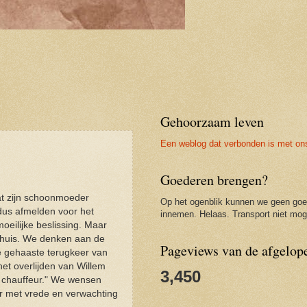
Gehoorzaam leven
Een weblog dat verbonden is met on
Goederen brengen?
at zijn schoonmoeder
Op het ogenblik kunnen we geen go
dus afmelden voor het
innemen. Helaas. Transport niet moge
moeilijke beslissing. Maar
r huis. We denken aan de
Pageviews van de afgelop
de gehaaste terugkeer van
het overlijden van Willem
3,450
e chauffeur." We wensen
er met vrede en verwachting