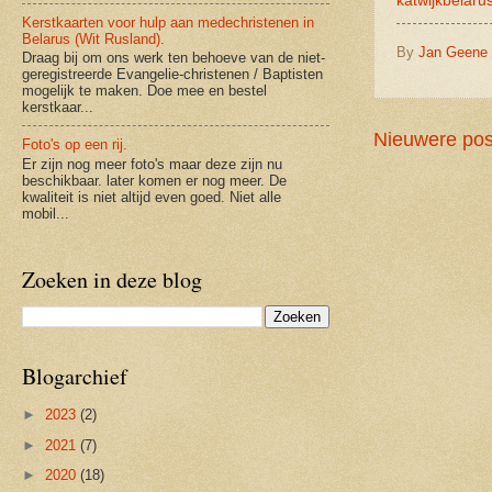
katwijkbelaru
Kerstkaarten voor hulp aan medechristenen in
Belarus (Wit Rusland).
By
Jan Geene
Draag bij om ons werk ten behoeve van de niet-
geregistreerde Evangelie-christenen / Baptisten
mogelijk te maken. Doe mee en bestel
kerstkaar...
Nieuwere pos
Foto's op een rij.
Er zijn nog meer foto's maar deze zijn nu
beschikbaar. later komen er nog meer. De
kwaliteit is niet altijd even goed. Niet alle
mobil...
Zoeken in deze blog
Blogarchief
►
2023
(2)
►
2021
(7)
►
2020
(18)