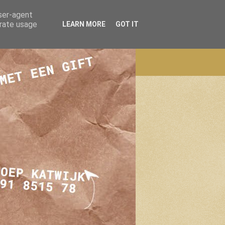
user-agent
erate usage
LEARN MORE
GOT IT