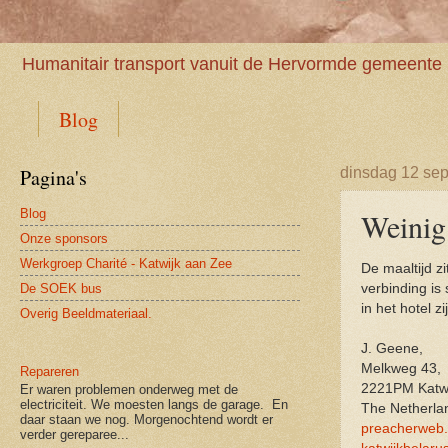
Humanitair transport vanuit de Hervormde gemeente 
Blog
Pagina's
dinsdag 12 se
Blog
Weinig
Onze sponsors
Werkgroep Charité - Katwijk aan Zee
De maaltijd z
De SOEK bus
verbinding is 
in het hotel z
Overig Beeldmateriaal.
J. Geene,
Melkweg 43,
Repareren
2221PM Katwi
Er waren problemen onderweg met de
electriciteit. We moesten langs de garage. En
The Netherla
daar staan we nog. Morgenochtend wordt er
preacherweb
verder gereparee...