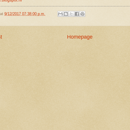
s.blogspot.nl
at
9/12/2017 07:38:00 p.m.
t
Homepage