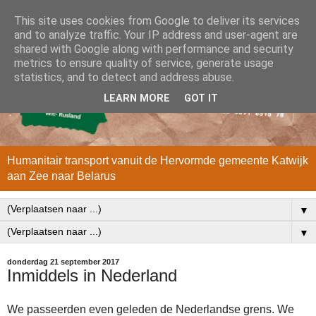
This site uses cookies from Google to deliver its services
and to analyze traffic. Your IP address and user-agent are
shared with Google along with performance and security
metrics to ensure quality of service, generate usage
statistics, and to detect and address abuse.
LEARN MORE
GOT IT
Humanitair transport vanuit de Hervormde gemeente Katwijk
aan Zee naar Belarus
▼
▼
donderdag 21 september 2017
Inmiddels in Nederland
We passeerden even geleden de Nederlandse grens. We