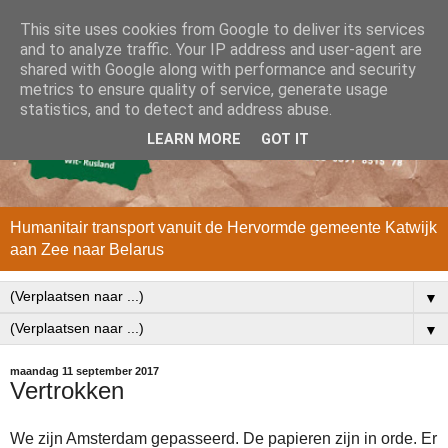
This site uses cookies from Google to deliver its services
and to analyze traffic. Your IP address and user-agent are
shared with Google along with performance and security
metrics to ensure quality of service, generate usage
statistics, and to detect and address abuse.
LEARN MORE
GOT IT
Humanitair transport vanuit de Hervormde gemeente Katwijk
aan Zee naar Belarus
▼
▼
maandag 11 september 2017
Vertrokken
We zijn Amsterdam gepasseerd. De papieren zijn in orde. Er