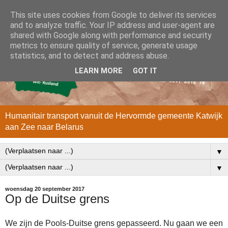
This site uses cookies from Google to deliver its services
and to analyze traffic. Your IP address and user-agent are
shared with Google along with performance and security
metrics to ensure quality of service, generate usage
statistics, and to detect and address abuse.
LEARN MORE
GOT IT
Humanitair transport vanuit de Hervormde gemeente Katwijk
aan Zee naar Belarus
▼
▼
woensdag 20 september 2017
Op de Duitse grens
We zijn de Pools-Duitse grens gepasseerd. Nu gaan we een