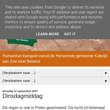
This site uses cookies from Google to deliver its services
and to analyze traffic. Your IP address and user-agent are
shared with Google along with performance and security
metrics to ensure quality of service, generate usage
statistics, and to detect and address abuse.
LEARN MORE
GOT IT
Humanitair transport vanuit de Hervormde gemeente Katwijk
aan Zee naar Belarus
▼
▼
dinsdag 12 september 2017
Dinsdagmiddag
De regen is ook in Polen gearriveerd. De lucht zit helemaal