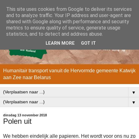
This site uses cookies from Google to deliver its services
and to analyze traffic. Your IP address and user-agent are
shared with Google along with performance and security
metrics to ensure quality of service, generate usage
statistics, and to detect and address abuse.
LEARN MORE
GOT IT
Humanitair transport vanuit de Hervormde gemeente Katwijk
aan Zee naar Belarus
▼
▼
dinsdag 13 november 2018
Polen uit
We hebben eindelijk alle papieren. Het wordt voor ons nu zo