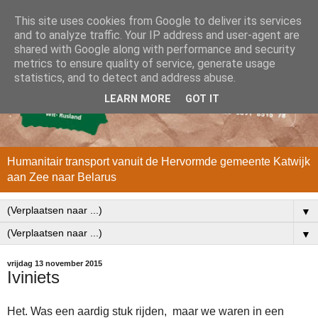
This site uses cookies from Google to deliver its services
and to analyze traffic. Your IP address and user-agent are
shared with Google along with performance and security
metrics to ensure quality of service, generate usage
statistics, and to detect and address abuse.
LEARN MORE
GOT IT
Humanitair transport vanuit de Hervormde gemeente Katwijk
aan Zee naar Belarus
▼
▼
vrijdag 13 november 2015
Iviniets
Het. Was een aardig stuk rijden, maar we waren in een