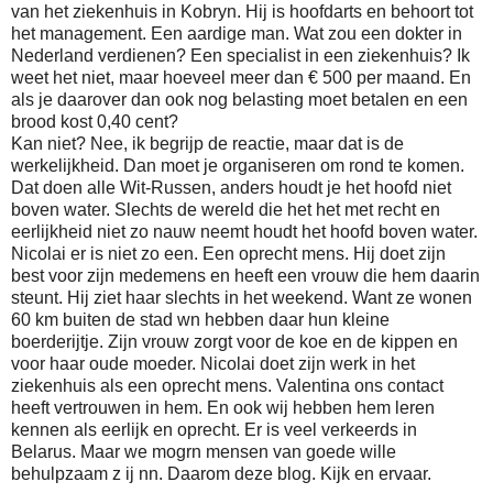
van het ziekenhuis in Kobryn. Hij is hoofdarts en behoort tot
het management. Een aardige man. Wat zou een dokter in
Nederland verdienen? Een specialist in een ziekenhuis? Ik
weet het niet, maar hoeveel meer dan € 500 per maand. En
als je daarover dan ook nog belasting moet betalen en een
brood kost 0,40 cent?
Kan niet? Nee, ik begrijp de reactie, maar dat is de
werkelijkheid. Dan moet je organiseren om rond te komen.
Dat doen alle Wit-Russen, anders houdt je het hoofd niet
boven water. Slechts de wereld die het het met recht en
eerlijkheid niet zo nauw neemt houdt het hoofd boven water.
Nicolai er is niet zo een. Een oprecht mens. Hij doet zijn
best voor zijn medemens en heeft een vrouw die hem daarin
steunt. Hij ziet haar slechts in het weekend. Want ze wonen
60 km buiten de stad wn hebben daar hun kleine
boerderijtje. Zijn vrouw zorgt voor de koe en de kippen en
voor haar oude moeder. Nicolai doet zijn werk in het
ziekenhuis als een oprecht mens. Valentina ons contact
heeft vertrouwen in hem. En ook wij hebben hem leren
kennen als eerlijk en oprecht. Er is veel verkeerds in
Belarus. Maar we mogrn mensen van goede wille
behulpzaam z ij nn. Daarom deze blog. Kijk en ervaar.