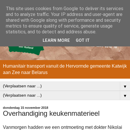
This site uses cookies from Google to deliver its services
and to analyze traffic. Your IP address and user-agent are
shared with Google along with performance and security
metrics to ensure quality of service, generate usage
statistics, and to detect and address abuse.
LEARN MORE
GOT IT
Humanitair transport vanuit de Hervormde gemeente Katwijk
aan Zee naar Belarus
▼
▼
donderdag 15 november 2018
Overhandiging keukenmaterieel
Vanmorgen hadden we een ontmoeting met dokter Nikolai