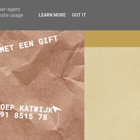
user-agent
erate usage
LEARN MORE
GOT IT