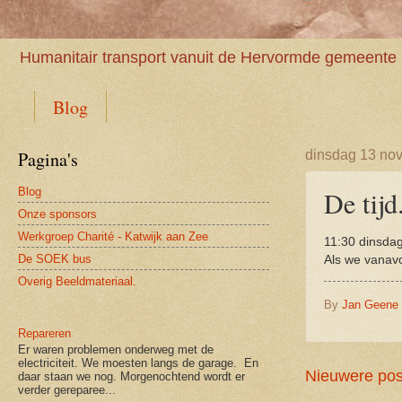
Humanitair transport vanuit de Hervormde gemeente 
Blog
Pagina's
dinsdag 13 no
Blog
De tijd
Onze sponsors
Werkgroep Charité - Katwijk aan Zee
11:30 dinsda
De SOEK bus
Als we vanavo
Overig Beeldmateriaal.
By
Jan Geene
Repareren
Er waren problemen onderweg met de
electriciteit. We moesten langs de garage. En
Nieuwere pos
daar staan we nog. Morgenochtend wordt er
verder gereparee...