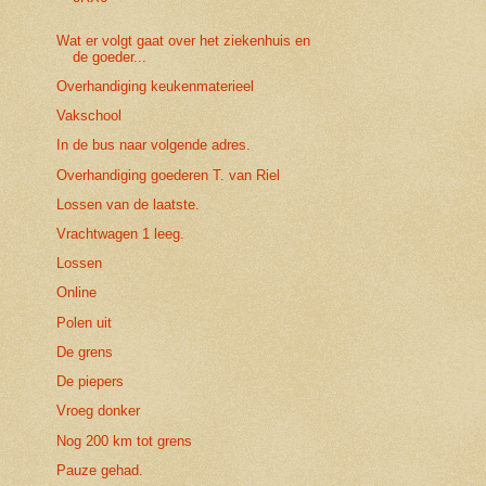
Wat er volgt gaat over het ziekenhuis en
de goeder...
Overhandiging keukenmaterieel
Vakschool
In de bus naar volgende adres.
Overhandiging goederen T. van Riel
Lossen van de laatste.
Vrachtwagen 1 leeg.
Lossen
Online
Polen uit
De grens
De piepers
Vroeg donker
Nog 200 km tot grens
Pauze gehad.