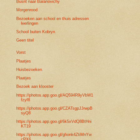
Busrit naar Baranovichy
Morgenrood
Bezoeken aan school en thuis adressen
leerlingen
School buiten Kobryn.
Geen titel
Vorst
Plaatjes
Huisbezoeken.
Plaatjes
Bezoek aan klooster
https://photos.app.goo.gl/AQ594R9yVbW1
fzyf8
https://photos.app.goo.gl/CZATsgpJJrwpB
syQ8
https://photos.app.goo.gl/6k5xVdQ8BtHni
KT19
https://photos.app.goo.gl/ghonk4ZtiMnYw
cRX6