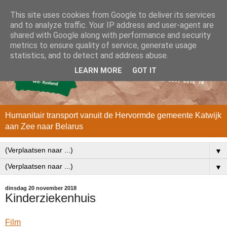
This site uses cookies from Google to deliver its services
and to analyze traffic. Your IP address and user-agent are
shared with Google along with performance and security
metrics to ensure quality of service, generate usage
statistics, and to detect and address abuse.
LEARN MORE
GOT IT
Humanitair transport vanuit de Hervormde gemeente Katwijk
aan Zee naar Belarus
▼
▼
dinsdag 20 november 2018
Kinderziekenhuis
Film