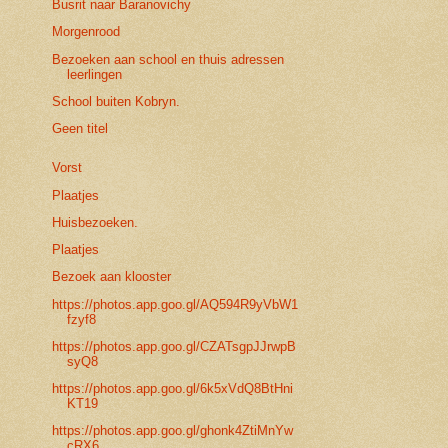
Busrit naar Baranovichy
Morgenrood
Bezoeken aan school en thuis adressen
leerlingen
School buiten Kobryn.
Geen titel
Vorst
Plaatjes
Huisbezoeken.
Plaatjes
Bezoek aan klooster
https://photos.app.goo.gl/AQ594R9yVbW1
fzyf8
https://photos.app.goo.gl/CZATsgpJJrwpB
syQ8
https://photos.app.goo.gl/6k5xVdQ8BtHni
KT19
https://photos.app.goo.gl/ghonk4ZtiMnYw
cRX6