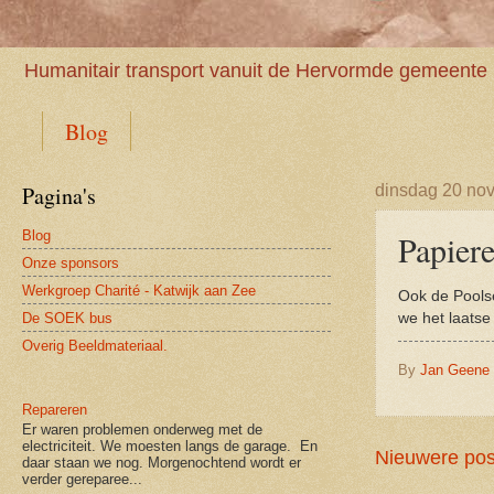
Humanitair transport vanuit de Hervormde gemeente 
Blog
Pagina's
dinsdag 20 no
Blog
Papier
Onze sponsors
Werkgroep Charité - Katwijk aan Zee
Ook de Poolse
De SOEK bus
we het laatse
Overig Beeldmateriaal.
By
Jan Geene
Repareren
Er waren problemen onderweg met de
electriciteit. We moesten langs de garage. En
Nieuwere pos
daar staan we nog. Morgenochtend wordt er
verder gereparee...