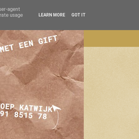
user-agent
erate usage
LEARN MORE
GOT IT