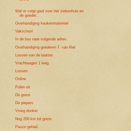
Wat er volgt gaat over het ziekenhuis en
de goeder...
Overhandiging keukenmaterieel
Vakschool
In de bus naar volgende adres.
Overhandiging goederen T. van Riel
Lossen van de laatste.
Vrachtwagen 1 leeg.
Lossen
Online
Polen uit
De grens
De piepers
Vroeg donker
Nog 200 km tot grens
Pauze gehad.