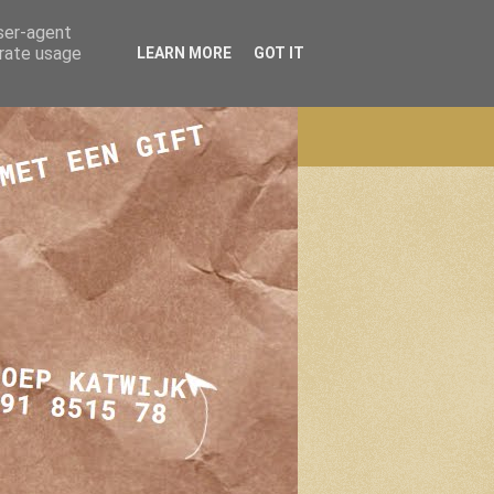
user-agent
erate usage
LEARN MORE
GOT IT