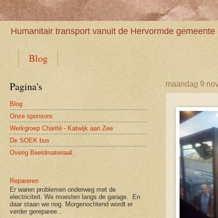
Humanitair transport vanuit de Hervormde gemeente 
Blog
Pagina's
maandag 9 no
Blog
Onze sponsors
Werkgroep Charité - Katwijk aan Zee
De SOEK bus
Overig Beeldmateriaal.
Repareren
Er waren problemen onderweg met de
electriciteit. We moesten langs de garage. En
daar staan we nog. Morgenochtend wordt er
verder gereparee...