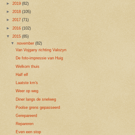
►
2019
(82)
►
2018
(105)
►
2017
(71)
►
2016
(102)
▼
2015
(85)
▼
november
(82)
Van Vojgany richting Valozyn
De foto-impressie van Huig
Welkom thuis
Half elf
Laatste km's
Weer op weg
Diner langs de snelweg
Poolse grens gepasseerd
Gerepareerd
Repareren
Even een stop