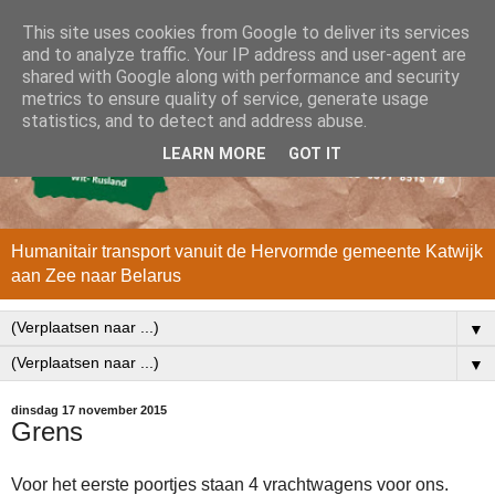
This site uses cookies from Google to deliver its services
and to analyze traffic. Your IP address and user-agent are
shared with Google along with performance and security
metrics to ensure quality of service, generate usage
statistics, and to detect and address abuse.
LEARN MORE
GOT IT
Humanitair transport vanuit de Hervormde gemeente Katwijk
aan Zee naar Belarus
▼
▼
dinsdag 17 november 2015
Grens
Voor het eerste poortjes staan 4 vrachtwagens voor ons.