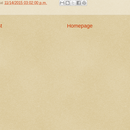
at
11/14/2015 03:02:00 p.m.
t
Homepage