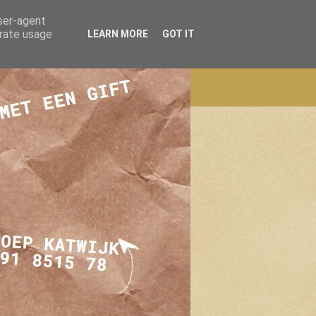
user-agent
erate usage
LEARN MORE
GOT IT