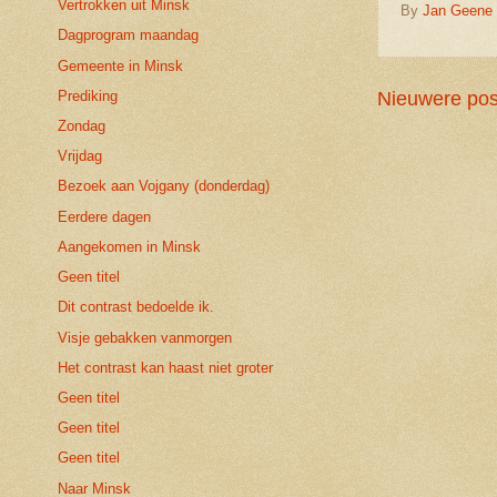
Vertrokken uit Minsk
By
Jan Geene
Dagprogram maandag
Gemeente in Minsk
Prediking
Nieuwere pos
Zondag
Vrijdag
Bezoek aan Vojgany (donderdag)
Eerdere dagen
Aangekomen in Minsk
Geen titel
Dit contrast bedoelde ik.
Visje gebakken vanmorgen
Het contrast kan haast niet groter
Geen titel
Geen titel
Geen titel
Naar Minsk