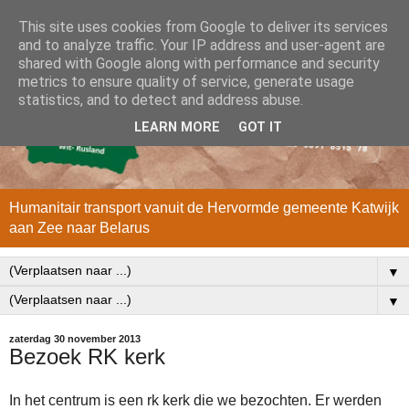
This site uses cookies from Google to deliver its services
and to analyze traffic. Your IP address and user-agent are
shared with Google along with performance and security
metrics to ensure quality of service, generate usage
statistics, and to detect and address abuse.
LEARN MORE
GOT IT
Humanitair transport vanuit de Hervormde gemeente Katwijk
aan Zee naar Belarus
▼
▼
zaterdag 30 november 2013
Bezoek RK kerk
In het centrum is een rk kerk die we bezochten. Er werden