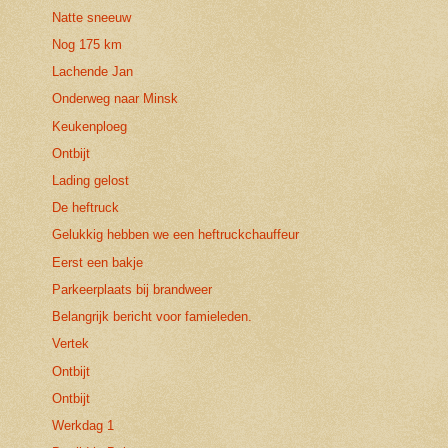
Natte sneeuw
Nog 175 km
Lachende Jan
Onderweg naar Minsk
Keukenploeg
Ontbijt
Lading gelost
De heftruck
Gelukkig hebben we een heftruckchauffeur
Eerst een bakje
Parkeerplaats bij brandweer
Belangrijk bericht voor famieleden.
Vertek
Ontbijt
Ontbijt
Werkdag 1