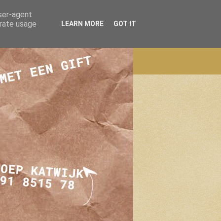
user-agent
erate usage
LEARN MORE
GOT IT