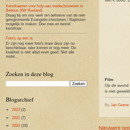
van € 5000. E
Kerstkaarten voor hulp aan medechristenen in
Belarus (Wit Rusland).
Draag bij om ons werk ten behoeve van de niet-
geregistreerde Evangelie-christenen / Baptisten
mogelijk te maken. Doe mee en bestel
kerstkaar...
Foto's op een rij.
Er zijn nog meer foto's maar deze zijn nu
beschikbaar. later komen er nog meer. De
kwaliteit is niet altijd even goed. Niet alle
mobil...
Zoeken in deze blog
Film
Op de avond i
is niet gewel
Blogarchief
By
Jan Geene
►
2023
(2)
►
2021
(7)
►
2020
(18)
Nieuwere pos