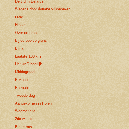
De tijd in Belarus
Wagens door douane vrijgegeven.
Over
Helaas.
Over de grens
Bij de poolse grens
Bijna
Laatste 130 km
Het waS heerlijk
Middagmaal
Poznan
En route
Tweede dag
Aangekomen in Polen
Weerbericht
2de wissel
Beste bus