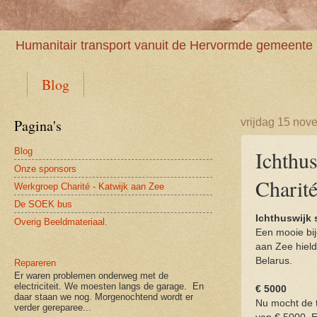
Humanitair transport vanuit de Hervormde gemeente 
Blog
Pagina's
vrijdag 15 nov
Blog
Ichthus
Onze sponsors
Charit
Werkgroep Charité - Katwijk aan Zee
De SOEK bus
Ichthuswijk 
Overig Beeldmateriaal.
Een mooie bi
aan Zee hield
Belarus.
Repareren
Er waren problemen onderweg met de
electriciteit. We moesten langs de garage. En
€ 5000
daar staan we nog. Morgenochtend wordt er
Nu mocht de 
verder gereparee...