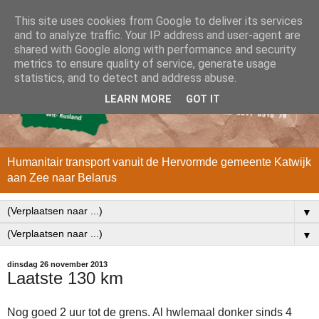
This site uses cookies from Google to deliver its services
and to analyze traffic. Your IP address and user-agent are
shared with Google along with performance and security
metrics to ensure quality of service, generate usage
statistics, and to detect and address abuse.
LEARN MORE
GOT IT
Humanitair transport vanuit de Hervormde gemeente Katwijk
aan Zee naar Belarus
▼
▼
dinsdag 26 november 2013
Laatste 130 km
Nog goed 2 uur tot de grens. Al hwlemaal donker sinds 4