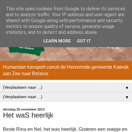
This site uses cookies from Google to deliver its services
and to analyze traffic. Your IP address and user-agent are
shared with Google along with performance and security
metrics to ensure quality of service, generate usage
statistics, and to detect and address abuse.
LEARN MORE
GOT IT
Humanitair transport vanuit de Hervormde gemeente Katwijk
aan Zee naar Belarus
▼
▼
dinsdag 26 november 2013
Het waS heerlijk
Beste Rina en Nel, het was heerlijk. Gisteren een soepje en