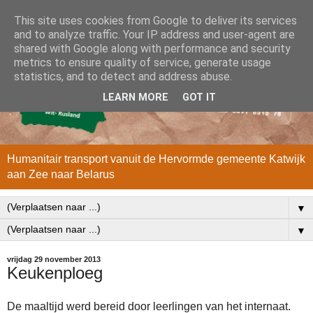
This site uses cookies from Google to deliver its services
and to analyze traffic. Your IP address and user-agent are
shared with Google along with performance and security
metrics to ensure quality of service, generate usage
statistics, and to detect and address abuse.
LEARN MORE
GOT IT
Humanitair transport vanuit de Hervormde gemeente Katwijk
aan Zee naar Belarus
▼
▼
vrijdag 29 november 2013
Keukenploeg
De maaltijd werd bereid door leerlingen van het internaat.