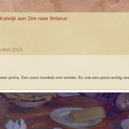
Katwijk aan Zee naar Belarus
ember 2013
s weer prima. Een soort noedels met omelet. En ook een pizza-achtig sn