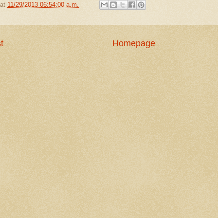
at
11/29/2013 06:54:00 a.m.
t
Homepage