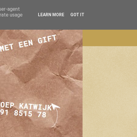
user-agent
erate usage
LEARN MORE
GOT IT