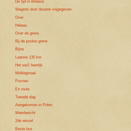
De tijd in Belarus
Wagens door douane vrijgegeven.
Over
Helaas.
Over de grens
Bij de poolse grens
Bijna
Laatste 130 km
Het waS heerlijk
Middagmaal
Poznan
En route
Tweede dag
Aangekomen in Polen
Weerbericht
2de wissel
Beste bus