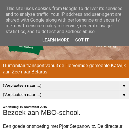
This site uses cookies from Google to deliver its services
and to analyze traffic. Your IP address and user-agent are
shared with Google along with performance and security
metrics to ensure quality of service, generate usage
statistics, and to detect and address abuse.
LEARN MORE
GOT IT
Humanitair transport vanuit de Hervormde gemeente Katwijk
aan Zee naar Belarus
▼
▼
woensdag 16 november 2016
Bezoek aan MBO-school.
Een goede ontmoeting met Pjotr Stepanowitz. De directeur