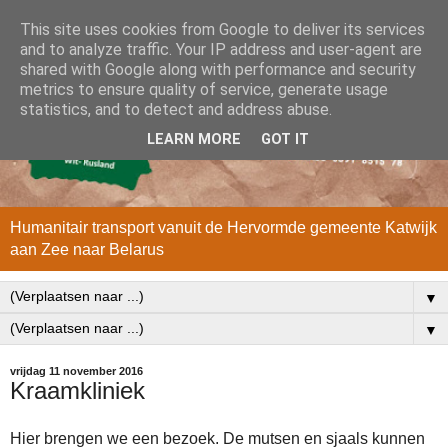
This site uses cookies from Google to deliver its services
and to analyze traffic. Your IP address and user-agent are
shared with Google along with performance and security
metrics to ensure quality of service, generate usage
statistics, and to detect and address abuse.
LEARN MORE
GOT IT
Humanitair transport vanuit de Hervormde gemeente Katwijk
aan Zee naar Belarus
▼
▼
vrijdag 11 november 2016
Kraamkliniek
Hier brengen we een bezoek. De mutsen en sjaals kunnen