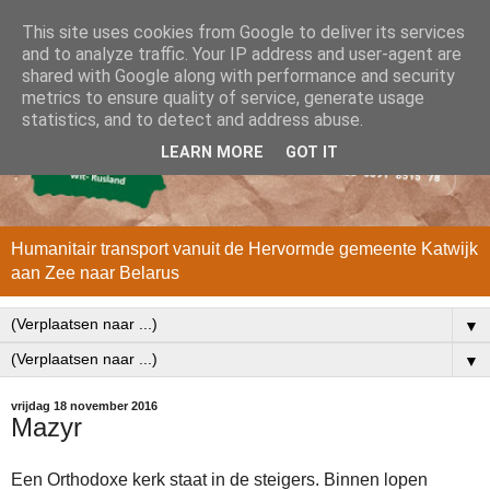
This site uses cookies from Google to deliver its services
and to analyze traffic. Your IP address and user-agent are
shared with Google along with performance and security
metrics to ensure quality of service, generate usage
statistics, and to detect and address abuse.
LEARN MORE
GOT IT
Humanitair transport vanuit de Hervormde gemeente Katwijk
aan Zee naar Belarus
▼
▼
vrijdag 18 november 2016
Mazyr
Een Orthodoxe kerk staat in de steigers. Binnen lopen