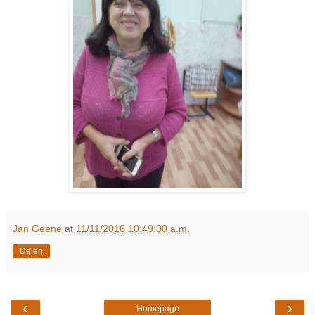
Jan Geene
at
11/11/2016 10:49:00 a.m.
Delen
‹
›
Homepage