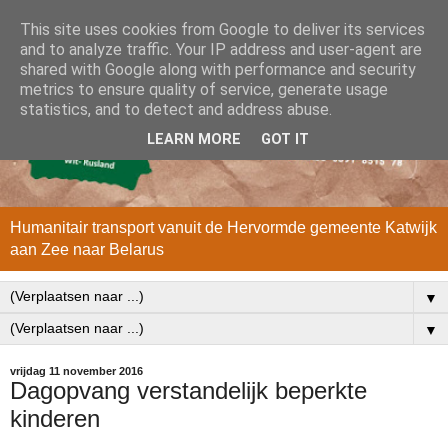
This site uses cookies from Google to deliver its services
and to analyze traffic. Your IP address and user-agent are
shared with Google along with performance and security
metrics to ensure quality of service, generate usage
statistics, and to detect and address abuse.
LEARN MORE
GOT IT
Humanitair transport vanuit de Hervormde gemeente Katwijk
aan Zee naar Belarus
▼
▼
vrijdag 11 november 2016
Dagopvang verstandelijk beperkte
kinderen