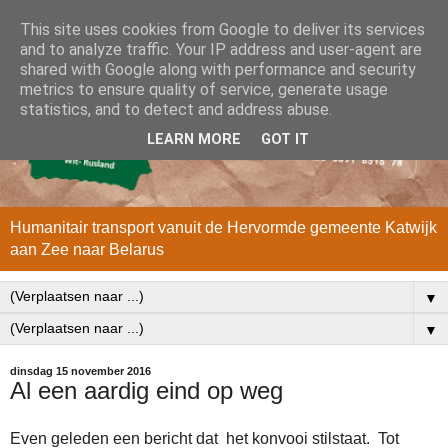
This site uses cookies from Google to deliver its services
and to analyze traffic. Your IP address and user-agent are
shared with Google along with performance and security
metrics to ensure quality of service, generate usage
statistics, and to detect and address abuse.
LEARN MORE
GOT IT
Humanitair transport vanuit de Hervormde gemeente Katwijk
aan Zee naar Belarus
▼
▼
dinsdag 15 november 2016
Al een aardig eind op weg
Even geleden een bericht dat het konvooi stilstaat. Tot