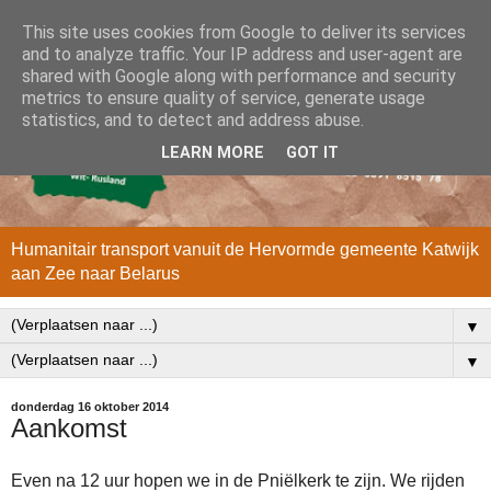
This site uses cookies from Google to deliver its services
and to analyze traffic. Your IP address and user-agent are
shared with Google along with performance and security
metrics to ensure quality of service, generate usage
statistics, and to detect and address abuse.
LEARN MORE
GOT IT
Humanitair transport vanuit de Hervormde gemeente Katwijk
aan Zee naar Belarus
▼
▼
donderdag 16 oktober 2014
Aankomst
Even na 12 uur hopen we in de Pniëlkerk te zijn. We rijden