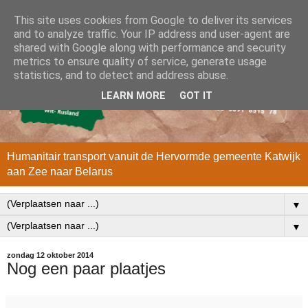
This site uses cookies from Google to deliver its services
and to analyze traffic. Your IP address and user-agent are
shared with Google along with performance and security
metrics to ensure quality of service, generate usage
statistics, and to detect and address abuse.
LEARN MORE
GOT IT
Humanitair transport vanuit de Hervormde gemeente Katwijk
aan Zee naar Belarus
▼
▼
zondag 12 oktober 2014
Nog een paar plaatjes