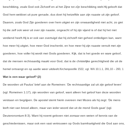
beschikking, zoals God ook Zichzelf en al het Zijne tot zíjn beschikking stelt.
Hij gelooft dat
God hem weldoet uit pure genade, dus doet hij hetzelfde aan zijn naaste uit zijn geloof.
Daarom, zoals God Zijn goederen over hem uitgiet en zijn onwaardigheid niet acht, zo giet
hij die zelf ook weer uit over zijn naaste, ongeacht of hij zijn vijand is of dat hij het niet
verdiend heeft.
Hij is er ook van overtuigd dat hij zichzelf niet geheel ontledigen kan, want
hoe meer hij uitgiet, hoe meer God inschenkt, en hoe meer hij zijn naaste vervult met zijn
goederen, hoe voller hij wordt met Gods goederen. Kijk, dat is het goede en ware geloof,
dat de mensen rechtvaardig maakt voor God, dat is de christelijke gerechtigheid die uit de
hemel ontvangt en op aarde weer uitdeelt.
Kirchenpostille 1522, vgl. WA 10.1.1, 291,10 – 293, 1
Wat is een waar geloof? (2)
De woorden uit Paulus’ brief aan de Romeinen: ‘De rechtvaardige zal uit zijn geloof leven’
(vgl. Romeinen 1:17), zijn woorden van geloof, want alleen het geloof kan deze woorden
verstaan en begrijpen. De apostel stemt hierin overeen met Mozes als hij zegt: ‘De mens
leeft niet van brood alleen, maar van ieder woord dat uit de mond Gods gaat’ (vgl.
Deuteronomium 8:3). Want hij noemt geloven niet zomaar een weten of kennis van de
geschiedenissen, maar ook een vast vertrouwen op Gods barmhartigheid die God aan ons,