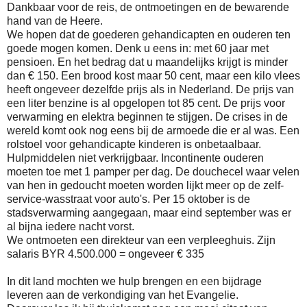
Dankbaar voor de reis, de ontmoetingen en de bewarende
hand van de Heere.
We hopen dat de goederen gehandicapten en ouderen ten
goede mogen komen. Denk u eens in: met 60 jaar met
pensioen. En het bedrag dat u maandelijks krijgt is minder
dan € 150. Een brood kost maar 50 cent, maar een kilo vlees
heeft ongeveer dezelfde prijs als in Nederland. De prijs van
een liter benzine is al opgelopen tot 85 cent. De prijs voor
verwarming en elektra beginnen te stijgen. De crises in de
wereld komt ook nog eens bij de armoede die er al was. Een
rolstoel voor gehandicapte kinderen is onbetaalbaar.
Hulpmiddelen niet verkrijgbaar. Incontinente ouderen
moeten toe met 1 pamper per dag. De douchecel waar velen
van hen in gedoucht moeten worden lijkt meer op de zelf-
service-wasstraat voor auto's. Per 15 oktober is de
stadsverwarming aangegaan, maar eind september was er
al bijna iedere nacht vorst.
We ontmoeten een direkteur van een verpleeghuis. Zijn
salaris BYR 4.500.000 = ongeveer € 335
In dit land mochten we hulp brengen en een bijdrage
leveren aan de verkondiging van het Evangelie.