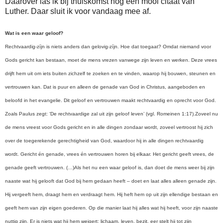
Daarover las ik bij thuiskomst nog een mooi citaat van
Luther. Daar sluit ik voor vandaag mee af.
Wat is een waar geloof?
Rechtvaardig-zíjn is niets anders dan gelovig-zíjn. Hoe dat toegaat? Omdat niemand voor
Gods gericht kan bestaan, moet de mens vrezen vanwege zijn leven en werken. Deze vrees
drijft hem uit om iets buiten zichzelf te zoeken en te vinden, waarop hij bouwen, steunen en
vertrouwen kan. Dat is puur en alleen de genade van God in Christus, aangeboden en
beloofd in het evangelie. Dit geloof en vertrouwen maakt rechtvaardig en oprecht voor God.
Zoals Paulus zegt: ‘De rechtvaardige zal uit zijn geloof leven’ (vgl. Romeinen 1:17).
Zoveel nu
de mens vreest voor Gods gericht en in alle dingen zondaar wordt, zoveel vertroost hij zich
over de toegerekende gerechtigheid van God, waardoor hij in alle dingen rechtvaardig
wordt. Gericht én genade, vrees én vertrouwen horen bij elkaar. Het gericht geeft vrees, de
genade geeft vertrouwen. (…)
Als het nu een waar geloof is, dan doet de mens weer bij zijn
naaste wat hij gelooft dat God bij hem gedaan heeft – doet en laat alles alleen genade zijn.
Hij vergeeft hem, draagt hem en verdraagt hem. Hij heft hem op uit zijn ellendige bestaan en
geeft hem van zijn eigen goederen. Op die manier laat hij alles wat hij heeft, voor zijn naaste
nuttig zijn. Er is niets wat hij hem weigert: lichaam, leven, bezit, eer stelt hij tot zijn