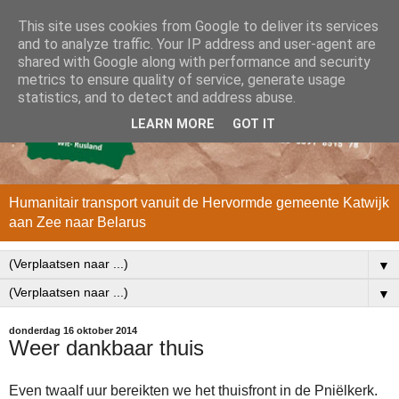
This site uses cookies from Google to deliver its services
and to analyze traffic. Your IP address and user-agent are
shared with Google along with performance and security
metrics to ensure quality of service, generate usage
statistics, and to detect and address abuse.
LEARN MORE
GOT IT
Humanitair transport vanuit de Hervormde gemeente Katwijk
aan Zee naar Belarus
▼
▼
donderdag 16 oktober 2014
Weer dankbaar thuis
Even twaalf uur bereikten we het thuisfront in de Pniëlkerk.