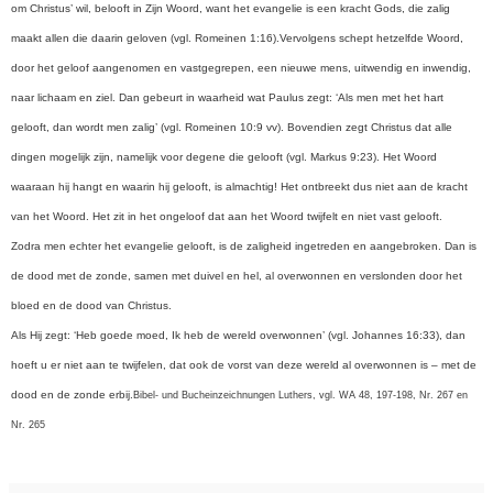
om Christus’ wil, belooft in Zijn Woord, want het evangelie is een kracht Gods, die zalig
maakt allen die daarin geloven (vgl. Romeinen 1:16).
Vervolgens schept hetzelfde Woord,
door het geloof aangenomen en vastgegrepen, een nieuwe mens, uitwendig en inwendig,
naar lichaam en ziel. Dan gebeurt in waarheid wat Paulus zegt: ‘Als men met het hart
gelooft, dan wordt men zalig’ (vgl. Romeinen 10:9 vv). Bovendien zegt Christus dat alle
dingen mogelijk zijn, namelijk voor degene die gelooft (vgl. Markus 9:23). Het Woord
waaraan hij hangt en waarin hij gelooft, is almachtig! Het ontbreekt dus niet aan de kracht
van het Woord. Het zit in het ongeloof dat aan het Woord twijfelt en niet vast gelooft.
Zodra men echter het evangelie gelooft, is de zaligheid ingetreden en aangebroken. Dan is
de dood met de zonde, samen met duivel en hel, al overwonnen en verslonden door het
bloed en de dood van Christus.
Als Hij zegt: ‘Heb goede moed, Ik heb de wereld overwonnen’ (vgl. Johannes 16:33), dan
hoeft u er niet aan te twijfelen, dat ook de vorst van deze wereld al overwonnen is – met de
dood en de zonde erbij.
Bibel- und Bucheinzeichnungen Luthers, vgl. WA 48, 197-198, Nr. 267 en
Nr. 265