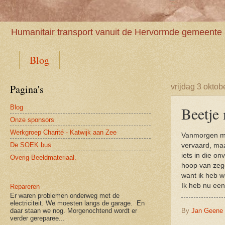
Humanitair transport vanuit de Hervormde gemeente 
Blog
Pagina's
vrijdag 3 oktob
Blog
Beetje 
Onze sponsors
Werkgroep Charité - Katwijk aan Zee
Vanmorgen mij
De SOEK bus
vervaard, ma
iets in die o
Overig Beeldmateriaal.
hoop van zege
want ik heb w
Ik heb nu een
Repareren
Er waren problemen onderweg met de
electriciteit. We moesten langs de garage. En
daar staan we nog. Morgenochtend wordt er
By
Jan Geene
verder gereparee...