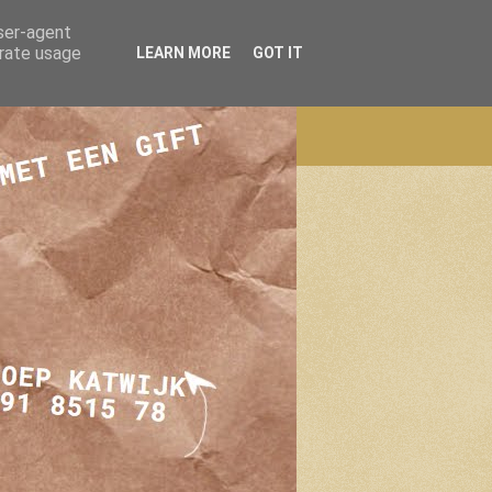
user-agent
erate usage
LEARN MORE
GOT IT